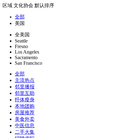
区域
文化协会
默认排序
全部
美国
全美国
Seattle
Fresno
Los Angeles
Sacramento
San Francisco
全部
主流热点
邻里播报
邻里互助
纤体瘦身
本地团购
房屋推荐
美食外卖
中医信息
二手大集