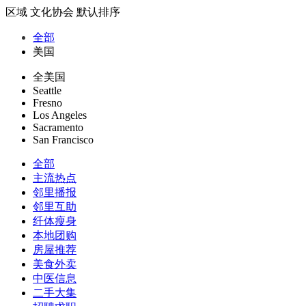
区域
文化协会
默认排序
全部
美国
全美国
Seattle
Fresno
Los Angeles
Sacramento
San Francisco
全部
主流热点
邻里播报
邻里互助
纤体瘦身
本地团购
房屋推荐
美食外卖
中医信息
二手大集