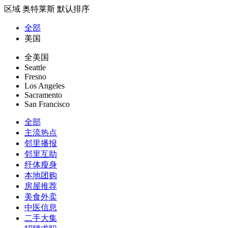
区域
奥特莱斯
默认排序
全部
美国
全美国
Seattle
Fresno
Los Angeles
Sacramento
San Francisco
全部
主流热点
邻里播报
邻里互助
纤体瘦身
本地团购
房屋推荐
美食外卖
中医信息
二手大集