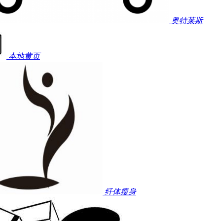
奥特莱斯
本地黄页
纤体瘦身