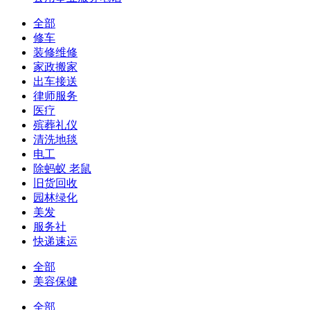
全部
修车
装修维修
家政搬家
出车接送
律师服务
医疗
殡葬礼仪
清洗地毯
电工
除蚂蚁 老鼠
旧货回收
园林绿化
美发
服务社
快递速运
全部
美容保健
全部