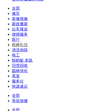
全部
修车
装修维修
家政搬家
出车接送
律师服务
医疗
殡葬礼仪
清洗地毯
电工
除蚂蚁 老鼠
旧货回收
园林绿化
美发
服务社
快递速运
全部
美容保健
全部