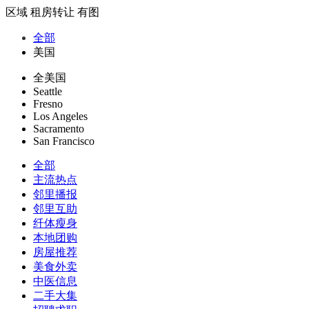
区域
租房转让
有图
全部
美国
全美国
Seattle
Fresno
Los Angeles
Sacramento
San Francisco
全部
主流热点
邻里播报
邻里互助
纤体瘦身
本地团购
房屋推荐
美食外卖
中医信息
二手大集