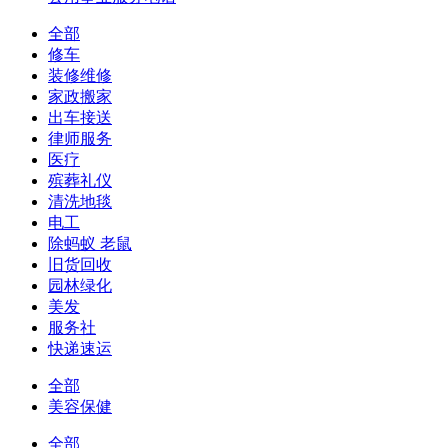
全部
修车
装修维修
家政搬家
出车接送
律师服务
医疗
殡葬礼仪
清洗地毯
电工
除蚂蚁 老鼠
旧货回收
园林绿化
美发
服务社
快递速运
全部
美容保健
全部