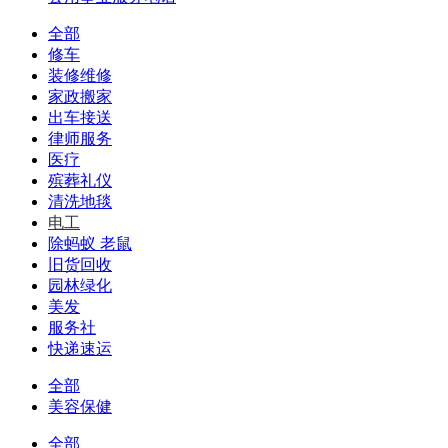
全部
修车
装修维修
家政搬家
出车接送
律师服务
医疗
殡葬礼仪
清洗地毯
电工
除蚂蚁 老鼠
旧货回收
园林绿化
美发
服务社
快递速运
全部
美容保健
全部