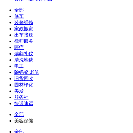
全部
修车
装修维修
家政搬家
出车接送
律师服务
医疗
殡葬礼仪
清洗地毯
电工
除蚂蚁 老鼠
旧货回收
园林绿化
美发
服务社
快递速运
全部
美容保健
全部