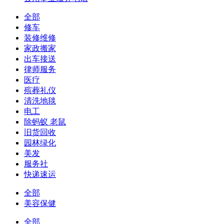
全部
修车
装修维修
家政搬家
出车接送
律师服务
医疗
殡葬礼仪
清洗地毯
电工
除蚂蚁 老鼠
旧货回收
园林绿化
美发
服务社
快递速运
全部
美容保健
全部