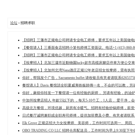
论坛
› 招聘求职
【招聘】三藩市正规电公司聘请专业电工师傅，要求五年以上美国做电经验
【餐馆请人】三番面食店招聘小笼包师傅工资面议。电话+1 (415) 860-8031
【招聘】三藩市正规电公司聘请专业电工师傅，要求五年以上美国做电经验
【按摩招人】北加三瀟市近動物園lucky超市高檔床腳店停車方便公交車可達
【按摩招人】北加州北湾Napa酒庄正规12年老店招女按摩师，需有执照，会
你好，帮我发个广告，Sacramento buffet 请收银员有意者请联系6265375859
餐馆请人】Davis 餐馆請全职夏威夷铁板師傳一名，不会的可以教，另请全
你好，麻烦你转发一下餐馆请一位有经验的厨师， 另请有经验，的油炉打杂
中加州按摩店招人 年龄55以下的 ，每天5-10个工，1人店 、爱干净，会打扮
高级北方餐馆，环境优越，厨房有冷暖气。招聘有经验炒锅师傅，薪资优厚
日式餐厅诚聘兼职或全职寿司师傅，提供加班费及小费。有意者请联系 (916) 
Elk Grove 正规店招大力女按摩师、美容师，工作时间可选周一、周四、周
OBO TRADING CO LLC 招聘仓库配送员，工作时间为早上9:30至下午6:0