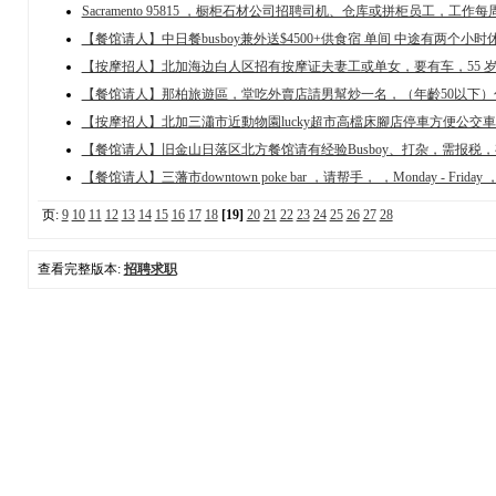
Sacramento 95815 ，橱柜石材公司招聘司机、仓库或拼柜员工，工作每周五
【餐馆请人】中日餐busboy兼外送$4500+供食宿 单间 中途有两个小时休息
【按摩招人】北加海边白人区招有按摩证夫妻工或单女，要有车，55 岁以下
【餐馆请人】那柏旅遊區，堂吃外賣店請男幫炒一名，（年齡50以下）包吃
【按摩招人】北加三瀟市近動物園lucky超市高檔床腳店停車方便公交車可達
【餐馆请人】旧金山日落区北方餐馆请有经验Busboy、打杂，需报税，有意
【餐馆请人】三藩市downtown poke bar ，请帮手， ，Monday - Friday ，懂
页:
9
10
11
12
13
14
15
16
17
18
[19]
20
21
22
23
24
25
26
27
28
查看完整版本:
招聘求职