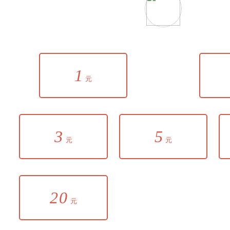
1
元
3
5
元
元
20
元