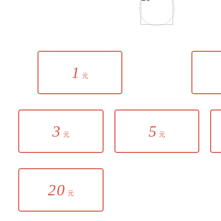
1
元
3
5
元
元
20
元