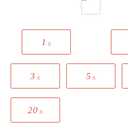
1
元
3
5
元
元
20
元