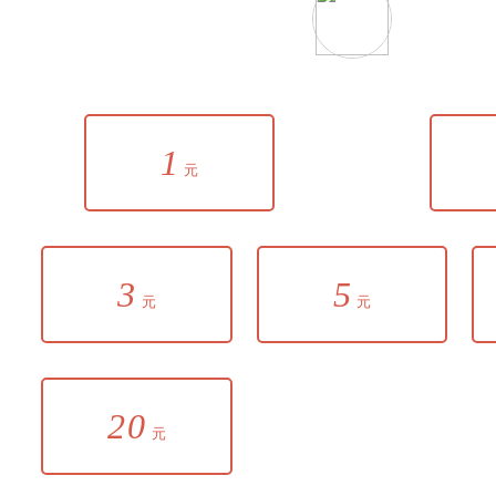
1
元
3
5
元
元
20
元