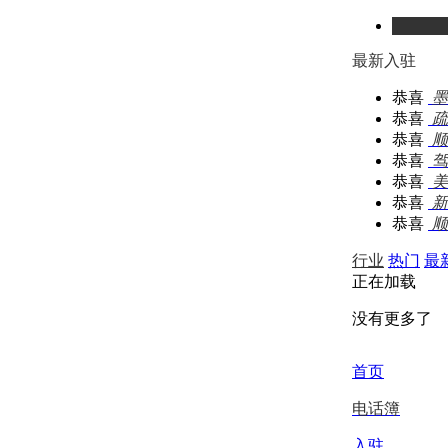
最新入驻
恭喜
墨
恭喜
疏
恭喜
顺
恭喜
驾
恭喜
美
恭喜
新
恭喜
顺
行业
热门
最
正在加载
没有更多了
取消
首页
刷新信息
电话簿
入驻