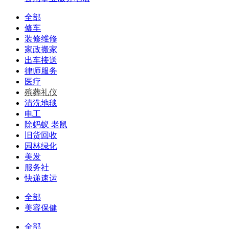
全部
修车
装修维修
家政搬家
出车接送
律师服务
医疗
殡葬礼仪
清洗地毯
电工
除蚂蚁 老鼠
旧货回收
园林绿化
美发
服务社
快递速运
全部
美容保健
全部