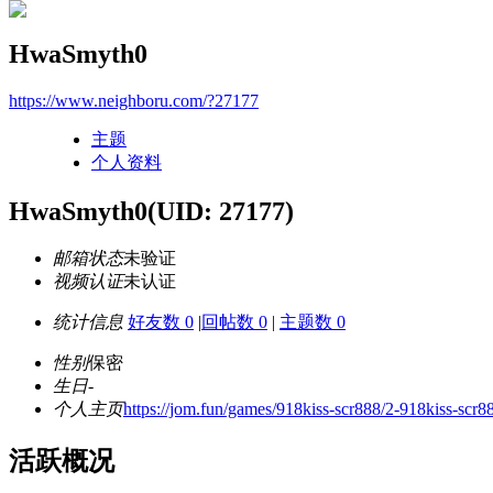
HwaSmyth0
https://www.neighboru.com/?27177
主题
个人资料
HwaSmyth0
(UID: 27177)
邮箱状态
未验证
视频认证
未认证
统计信息
好友数 0
|
回帖数 0
|
主题数 0
性别
保密
生日
-
个人主页
https://jom.fun/games/918kiss-scr888/2-918kiss-scr8
活跃概况