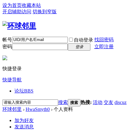
设为首页
收藏本站
开启辅助访问
切换到窄版
帐号
找回密码
自动登录
密码
立即注册
登录
快捷登录
快捷导航
论坛
BBS
搜索
热搜:
活动
交友
discuz
搜索
环球邻里
›
HwaSmyth0
›
个人资料
加为好友
发送消息