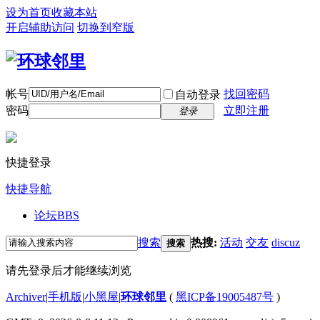
设为首页
收藏本站
开启辅助访问
切换到窄版
帐号
找回密码
自动登录
密码
立即注册
登录
快捷登录
快捷导航
论坛
BBS
搜索
热搜:
活动
交友
discuz
搜索
请先登录后才能继续浏览
Archiver
|
手机版
|
小黑屋
|
环球邻里
(
黑ICP备19005487号
)