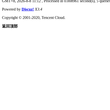
GMT+8, 2026-8-8 11:12
, Processed in 0.008961 second(s), 5 queries
Powered by
Discuz!
X3.4
Copyright © 2001-2020, Tencent Cloud.
返回顶部