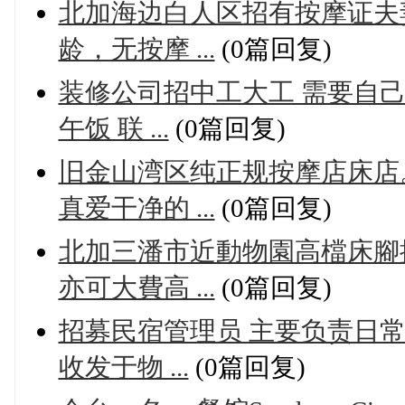
北加海边白人区招有按摩证夫妻
龄，无按摩 ...
(0篇回复)
装修公司招中工大工 需要自己
午饭 联 ...
(0篇回复)
旧金山湾区纯正规按摩店床店
真爱干净的 ...
(0篇回复)
北加三潘市近動物園高檔床腳
亦可大費高 ...
(0篇回复)
招募民宿管理员 主要负责日
收发于物 ...
(0篇回复)